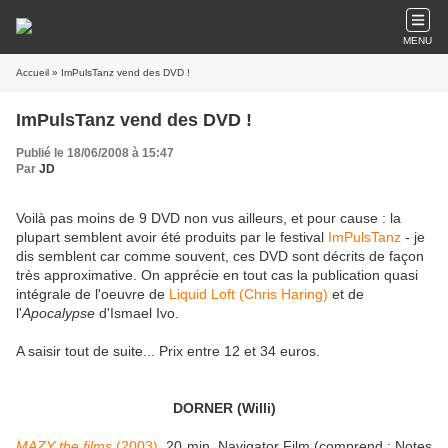
MENU
Accueil
» ImPulsTanz vend des DVD !
ImPulsTanz vend des DVD !
Publié le 18/06/2008 à 15:47
Par
JD
Voilà pas moins de 9 DVD non vus ailleurs, et pour cause : la
plupart semblent avoir été produits par le festival
ImPulsTanz
- je
dis semblent car comme souvent, ces DVD sont décrits de façon
très approximative. On apprécie en tout cas la publication quasi
intégrale de l'oeuvre de
Liquid Loft (Chris Haring)
et de
l'
Apocalypse
d'Ismael Ivo.
A saisir tout de suite... Prix entre 12 et 34 euros.
DORNER (Willi)
MAZY the films
(2003)
, 20 min, Navigator Film (comprend : Notes