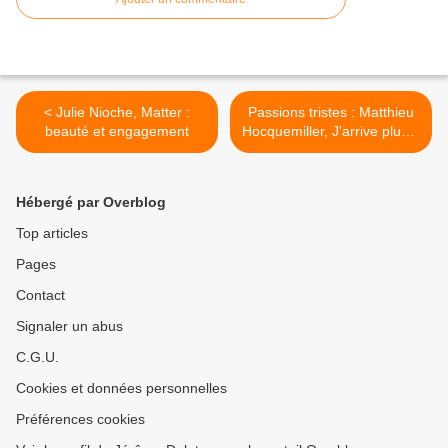
< Julie Nioche, Matter :
Passions tristes : Matthieu
beauté et engagement
Hocquemiller, J'arrive plus à
mourir >
Hébergé par Overblog
Top articles
Pages
Contact
Signaler un abus
C.G.U.
Cookies et données personnelles
Préférences cookies