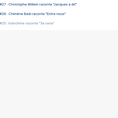
#27 : Christophe Willem raconte "Jacques a dit"
#26 : Chimène Badi raconte "Entre nous"
#25 : Indochine raconte "3e sexe"
#24 : Zaho raconte "C'est chelou"
#23 : Patrick Bruel raconte "Au café des délices"
#22 : Kyo raconte "Le chemin"
#21 : Nolwenn Leroy raconte "Cassé"
#20 : Patrick Hernandez raconte "Born to be alive"
#19 : Lorie raconte "Près de moi"
#18 : Michael Jones raconte "A nos actes manqués" (avec Jean-Jacque
#17 : Khaled raconte "Aïcha"
#16 : Corneille raconte "Parce qu'on vient de loin"