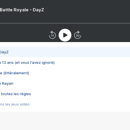
 Battle Royale - DayZ
 DayZ
 a 13 ans (et vous l'avez ignoré)
e (littéralement)
im Rayan
 toutes les règles
s les jeux vidéo
us choquant de Rockstar ? - Le scandale BULLY
e plus moche de Steam