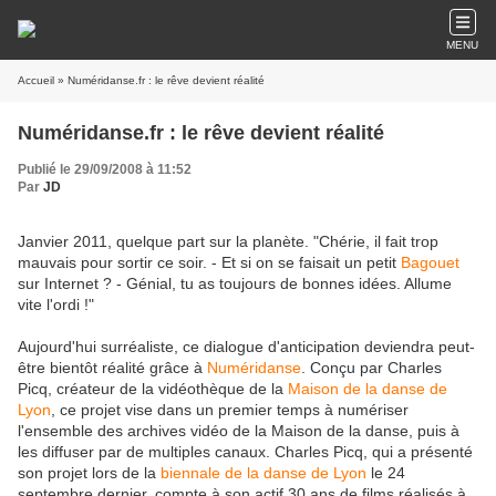
MENU
Accueil
» Numéridanse.fr : le rêve devient réalité
Numéridanse.fr : le rêve devient réalité
Publié le 29/09/2008 à 11:52
Par
JD
Janvier 2011, quelque part sur la planète. "Chérie, il fait trop
mauvais pour sortir ce soir. - Et si on se faisait un petit
Bagouet
sur Internet ? - Génial, tu as toujours de bonnes idées. Allume
vite l'ordi !"
Aujourd'hui surréaliste, ce dialogue d'anticipation deviendra peut-
être bientôt réalité grâce à
Numéridanse
. Conçu par Charles
Picq, créateur de la vidéothèque de la
Maison de la danse de
Lyon
, ce projet vise dans un premier temps à numériser
l'ensemble des archives vidéo de la Maison de la danse, puis à
les diffuser par de multiples canaux. Charles Picq, qui a présenté
son projet lors de la
biennale de la danse de Lyon
le 24
septembre dernier, compte à son actif 30 ans de films réalisés à