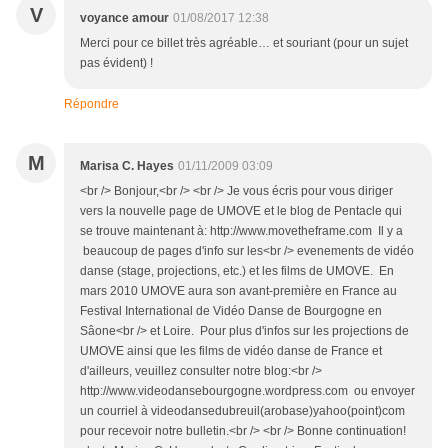
V
voyance amour
01/08/2017 12:38
Merci pour ce billet très agréable… et souriant (pour un sujet
pas évident) !
Répondre
M
Marisa C. Hayes
01/11/2009 03:09
<br /> Bonjour,<br /> <br /> Je vous écris pour vous diriger
vers la nouvelle page de UMOVE et le blog de Pentacle qui
se trouve maintenant à: http://www.movetheframe.com Il y a
beaucoup de pages d'info sur les<br /> evenements de vidéo
danse (stage, projections, etc.) et les films de UMOVE. En
mars 2010 UMOVE aura son avant-première en France au
Festival International de Vidéo Danse de Bourgogne en
Sâone<br /> et Loire. Pour plus d'infos sur les projections de
UMOVE ainsi que les films de vidéo danse de France et
d'ailleurs, veuillez consulter notre blog:<br />
http://www.videodansebourgogne.wordpress.com ou envoyer
un courriel à videodansedubreuil(arobase)yahoo(point)com
pour recevoir notre bulletin.<br /> <br /> Bonne continuation!