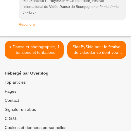
<br /> Marisa C. Hayes<br /> Co-directrice, Festival
International de Vidéo Danse de Bourgogne<br /> <br /> <br
/> <br />
Répondre
< Danse et photographie, 1
SideBySide.net : le festival
: tensions et tentations
de vidéodanse dont vous
êtes le héros >
Hébergé par Overblog
Top articles
Pages
Contact
Signaler un abus
C.G.U.
Cookies et données personnelles