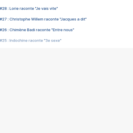
28 : Lorie raconte "Je vais vite"
#27 : Christophe Willem raconte "Jacques a dit"
#26 : Chimène Badi raconte "Entre nous"
#25 : Indochine raconte "3e sexe"
#24 : Zaho raconte "C'est chelou"
#23 : Patrick Bruel raconte "Au café des délices"
#22 : Kyo raconte "Le chemin"
#21 : Nolwenn Leroy raconte "Cassé"
#20 : Patrick Hernandez raconte "Born to be alive"
#19 : Lorie raconte "Près de moi"
#18 : Michael Jones raconte "A nos actes manqués" (avec Jean-Jacque
#17 : Khaled raconte "Aïcha"