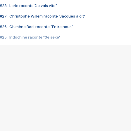
28 : Lorie raconte "Je vais vite"
#27 : Christophe Willem raconte "Jacques a dit"
#26 : Chimène Badi raconte "Entre nous"
#25 : Indochine raconte "3e sexe"
#24 : Zaho raconte "C'est chelou"
#23 : Patrick Bruel raconte "Au café des délices"
#22 : Kyo raconte "Le chemin"
#21 : Nolwenn Leroy raconte "Cassé"
#20 : Patrick Hernandez raconte "Born to be alive"
#19 : Lorie raconte "Près de moi"
#18 : Michael Jones raconte "A nos actes manqués" (avec Jean-Jacque
#17 : Khaled raconte "Aïcha"