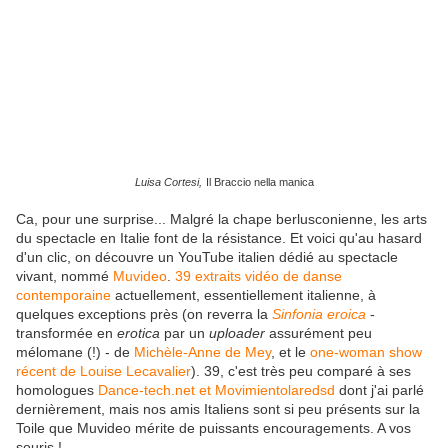
Luisa Cortesi,
Il Braccio nella manica
Ca, pour une surprise... Malgré la chape berlusconienne, les arts
du spectacle en Italie font de la résistance. Et voici qu'au hasard
d'un clic, on découvre un YouTube italien dédié au spectacle
vivant, nommé
Muvideo
.
39 extraits vidéo de danse
contemporaine
actuellement, essentiellement italienne, à
quelques exceptions près (on reverra la
Sinfonia eroica
-
transformée en
erotica
par un
uploader
assurément peu
mélomane (!) - de
Michèle-Anne de Mey
, et le
one-woman show
récent de Louise Lecavalier
). 39, c'est très peu comparé à ses
homologues
Dance-tech.net et Movimientolaredsd
dont j'ai parlé
dernièrement, mais nos amis Italiens sont si peu présents sur la
Toile que Muvideo mérite de puissants encouragements. A vos
souris !