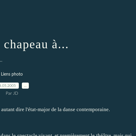
 chapeau à...
..
Liens photo
4.05.2005
…
Par JD
autant dire l'état-major de la danse contemporaine.
dans le spectacle vivant, et premièrement le théâtre, mais qui