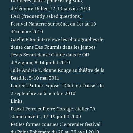
Dernières places pour !Kung Solo,
d'Eléonore Didier, 12-13 janvier 2010
FAQ (frequently asked questions)
Festival Nanterre sur scène, du 1er au 10
décembre 2010
Gaëlle Piton interviewe les photographes de
danse dans Des Fourmis dans les jambes
Jesus Sevari danse Childe dans le Off
d'Avignon, 8-14 juillet 2010
Julie Andrée T. donne Rouge au théâtre de la
Bastille, 5-10 mai 2011
Laurent Paillier expose "Tahiti en Danse" du
2 septembre au 6 octobre 2010
Links
Pascal Ferro et Pierre Coratgé, atelier "A
studio ouvert", 17-19 juillet 2009
Petites formes cousues : le premier festival
du Point Ephémère du 20 au 26 avril 2010