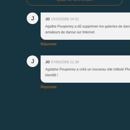
J
JD
15/10/2006 14:32
Agathe Poupeney a dû supprimer les galeries de danse
amateurs de danse sur Internet.
Répondre
J
JD
07/06/2006 21:39
Agatahe Poupeney a créé un nouveau site intitulé Pho
bientôt !
Répondre