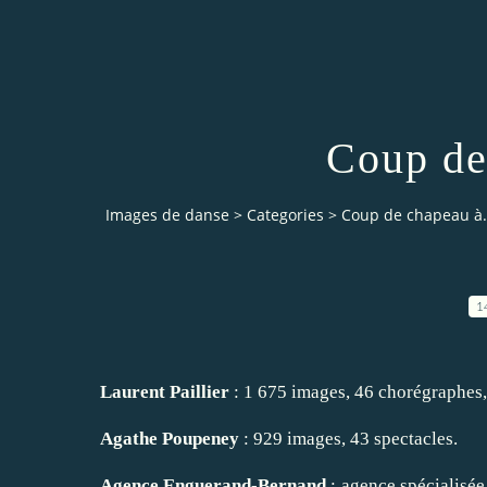
Coup de
Images de danse
>
Categories
>
Coup de chapeau à.
1
Laurent Paillier
: 1 675 images, 46 chorégraphes, 
Agathe Poupeney
: 929 images, 43 spectacles.
Agence Enguerand-Bernand
: agence spécialisée 