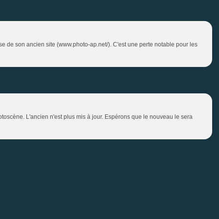
 de son ancien site (www.photo-ap.net/). C'est une perte notable pour les
toscène. L'ancien n'est plus mis à jour. Espérons que le nouveau le sera